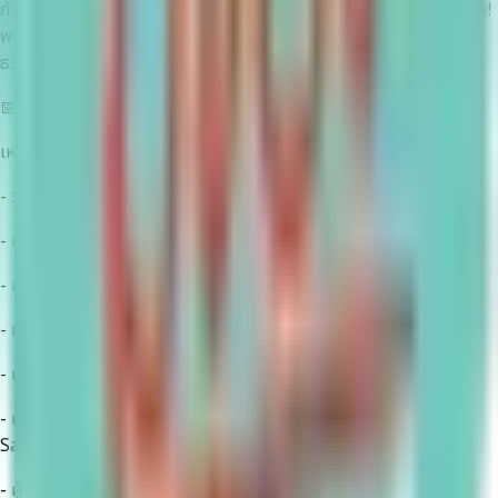
ถ้าคุณเบื่อการเรียนในห้อง แล้วอยากลองลงสนามจริง... นี่คือที่ของคุณ!
พบกับค่ายที่จะพาไปเจาะลึกโลกของ การสร้างสรรค์อีเวนต์ จากเด็ก
ธรรมดา สู่ CREW มืออาชีพ
📅วันที่ 6 มิถุนายน 2569
เหมาะกับใคร
- วัยรุ่นอายุ 13–18 ปี ที่มีความฝันอยากทำงานเบื้องหลัง
- ผู้ที่สนใจศึกษาต่อด้านนิเทศศาสตร์ หรือ บริหารธุรกิจ
- ผู้ที่ต้องการเก็บพอร์ต (Portfolio) ด้านกิจกรรมและการจัดงาน
- ผู้ที่อยากเรียนรู้กระบวนการจัดอีเวนต์ตั้งแต่ต้นจนจบ
- ผู้ที่ชอบการคิดไอเดีย หรือชอบการออกแบบ (Creative & Design)
- ผู้ที่ชอบการวางแผน การจัดการ หรือการเจรจา (Management &
Sales)
- ผู้ที่ต้องการพัฒนาทักษะความเป็นผู้นำและการทำงานเป็นทีม