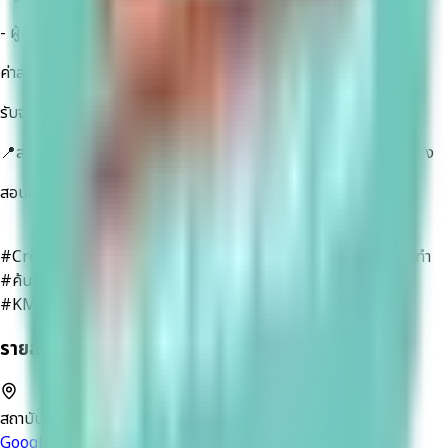
- ผู้ที่อยากเปลี่ยนจาก "เด็กธรรมดา" สู่ "CREW มืออาชีพ
ค่าสมัครเริ่มต้น 1,400 บาท สำหรับ 1 วัน
รับจำนวนจำกัดเพียง 50 คนต่อรอบ
📍สถานที่เรียน: สถาบันเทคโนโลยีพระจอมเกล้าเจ้าคุณทหารลาดกระบัง
สอบถาม LINE: @showmeugot โทร: 099-442-6491
#Crewcamp2026 #สร้างสรรค์อีเวนต์ #เด็กอีเวนต์ #ช่างคิดช่างทำ
#ค้นหาตัวเอง #ค่ายบริหาร #Portfolio #showmeugotcamp
#KMITL
รายละเอียด
สถาบันเทคโนโลยีพระจอมเกล้าเจ้าคุณทหารลาดกระบัง
Open in
Google Maps